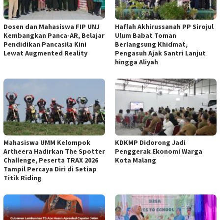
Dosen dan Mahasiswa FIP UNJ
Haflah Akhirussanah PP Sirojul
Kembangkan Panca-AR, Belajar
Ulum Babat Toman
Pendidikan Pancasila Kini
Berlangsung Khidmat,
Lewat Augmented Reality
Pengasuh Ajak Santri Lanjut
hingga Aliyah
Mahasiswa UMM Kelompok
KDKMP Didorong Jadi
Artheera Hadirkan The Spotter
Penggerak Ekonomi Warga
Challenge, Peserta TRAX 2026
Kota Malang
Tampil Percaya Diri di Setiap
Titik Riding