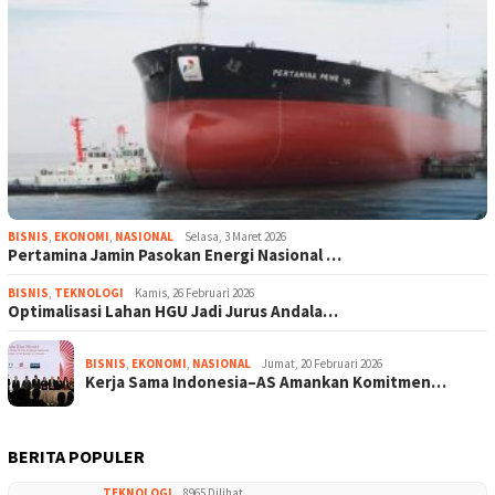
BISNIS
,
EKONOMI
,
NASIONAL
Selasa, 3 Maret 2026
Pertamina Jamin Pasokan Energi Nasional …
BISNIS
,
TEKNOLOGI
Kamis, 26 Februari 2026
Optimalisasi Lahan HGU Jadi Jurus Andala…
BISNIS
,
EKONOMI
,
NASIONAL
Jumat, 20 Februari 2026
Kerja Sama Indonesia–AS Amankan Komitmen…
BERITA POPULER
TEKNOLOGI
8965 Dilihat