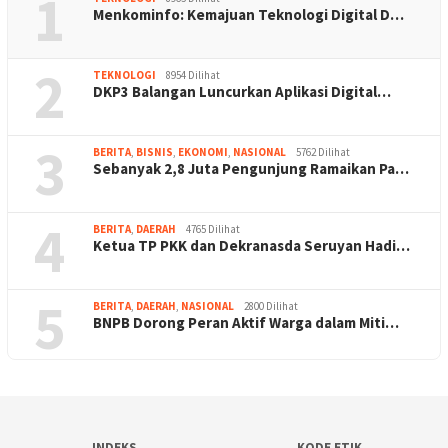
1
Menkominfo: Kemajuan Teknologi Digital D…
2
TEKNOLOGI
8954 Dilihat
DKP3 Balangan Luncurkan Aplikasi Digital…
3
BERITA
,
BISNIS
,
EKONOMI
,
NASIONAL
5762 Dilihat
Sebanyak 2,8 Juta Pengunjung Ramaikan Pa…
4
BERITA
,
DAERAH
4765 Dilihat
Ketua TP PKK dan Dekranasda Seruyan Hadi…
5
BERITA
,
DAERAH
,
NASIONAL
2800 Dilihat
BNPB Dorong Peran Aktif Warga dalam Miti…
INDEKS
KODE ETIK