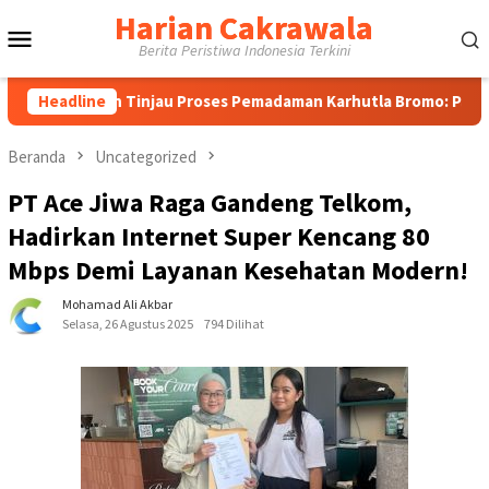
Loncat
Harian Cakrawala
Menu
ke
Berita Peristiwa Indonesia Terkini
konten
Mobile
fah Tinjau Proses Pemadaman Karhutla Bromo: Pastikan Operas
Headline
Beranda
Uncategorized
PT Ace Jiwa Raga Gandeng Telkom,
Hadirkan Internet Super Kencang 80
Mbps Demi Layanan Kesehatan Modern!
Mohamad Ali Akbar
Selasa, 26 Agustus 2025
794 Dilihat