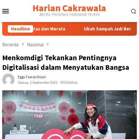
Loncat
Harian Cakrawala
Menu
ke
Berita Peristiwa Indonesia Terkini
konten
Mobile
itas dan Merata
Headline
Ubah Sampah Jadi Berkah, Tim Pengabdi
Beranda
Nasional
Menkomdigi Tekankan Pentingnya
Digitalisasi dalam Menyatukan Bangsa
Eggy Fawas Ihsan
Selasa, 2 September 2025
870 Dilihat