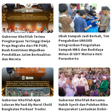
Ubah Sampah Jadi Berkah, Tim
Gubernur Khofifah Terima
Pengabdian UNSOED
Penghargaan Tertinggi Dwija
Integrasikan Pengolahan
Praja Nugraha dari PB PGRI,
Sampah MBG dan Budidaya
Buah Komitmen Wujudkan
Melon di SDIT Mutiara Hati
Pendidikan Jatim Berkualitas
Purwokerto
dan Merata
Gubernur Khofifah Ajak
Gubernur Khofifah Bersama
Lulusan Ma’had Aly Nurul Cholil
Habib Syech dan Puluhan Ribu
Bangkalan Perkuat Tradisi
Masyarakat Lantunkan Dzikir-