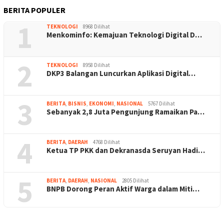
BERITA POPULER
1
TEKNOLOGI
8968 Dilihat
Menkominfo: Kemajuan Teknologi Digital D…
2
TEKNOLOGI
8958 Dilihat
DKP3 Balangan Luncurkan Aplikasi Digital…
3
BERITA
,
BISNIS
,
EKONOMI
,
NASIONAL
5767 Dilihat
Sebanyak 2,8 Juta Pengunjung Ramaikan Pa…
4
BERITA
,
DAERAH
4768 Dilihat
Ketua TP PKK dan Dekranasda Seruyan Hadi…
5
BERITA
,
DAERAH
,
NASIONAL
2805 Dilihat
BNPB Dorong Peran Aktif Warga dalam Miti…