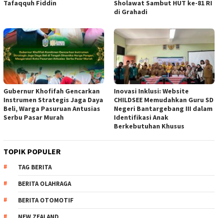
Tafaqquh Fiddin
Sholawat Sambut HUT ke-81 RI
di Grahadi
Gubernur Khofifah Gencarkan
Inovasi Inklusi: Website
Instrumen Strategis Jaga Daya
CHILDSEE Memudahkan Guru SD
Beli, Warga Pasuruan Antusias
Negeri Bantargebang III dalam
Serbu Pasar Murah
Identifikasi Anak
Berkebutuhan Khusus
TOPIK POPULER
TAG BERITA
BERITA OLAHRAGA
BERITA OTOMOTIF
NEW ZEALAND