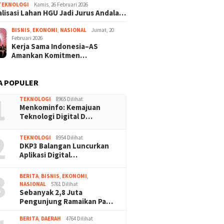
TEKNOLOGI
Kamis, 26 Februari 2026
lisasi Lahan HGU Jadi Jurus Andala…
BISNIS
,
EKONOMI
,
NASIONAL
Jumat, 20
Februari 2026
Kerja Sama Indonesia–AS
Amankan Komitmen…
A POPULER
1
TEKNOLOGI
8965 Dilihat
Menkominfo: Kemajuan
Teknologi Digital D…
2
TEKNOLOGI
8954 Dilihat
DKP3 Balangan Luncurkan
Aplikasi Digital…
3
BERITA
,
BISNIS
,
EKONOMI
,
NASIONAL
5761 Dilihat
Sebanyak 2,8 Juta
Pengunjung Ramaikan Pa…
BERITA
,
DAERAH
4764 Dilihat