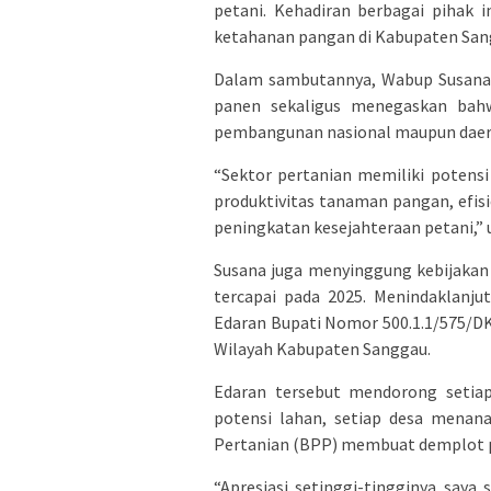
petani. Kehadiran berbagai pihak 
ketahanan pangan di Kabupaten San
Dalam sambutannya, Wabup Susana 
panen sekaligus menegaskan bahw
pembangunan nasional maupun daer
“Sektor pertanian memiliki potens
produktivitas tanaman pangan, efis
peningkatan kesejahteraan petani,”
Susana juga menyinggung kebijakan
tercapai pada 2025. Menindaklanju
Edaran Bupati Nomor 500.1.1/575/
Wilayah Kabupaten Sanggau.
Edaran tersebut mendorong setia
potensi lahan, setiap desa menana
Pertanian (BPP) membuat demplot 
“Apresiasi setinggi-tingginya say