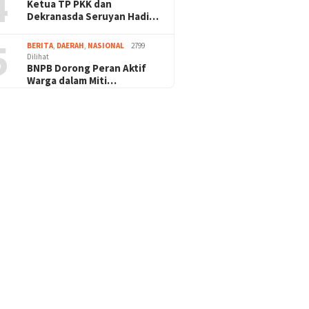
4
Ketua TP PKK dan
Dekranasda Seruyan Hadi…
5
BERITA
,
DAERAH
,
NASIONAL
2799
Dilihat
BNPB Dorong Peran Aktif
Warga dalam Miti…