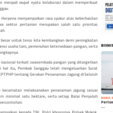
ini menjadi wujud nyata kolaborasi dalam memperkuat
ggau.
Herpena menyampaikan rasa syukur atas keberhasilan
a sektor pertanian merupakan salah satu prioritas
ah.
i besar untuk terus kita kembangkan demi peningkatan
BISNI
iensi usaha tani, pemenuhan ketersediaan pangan, serta
 ungkapnya.
 nasional terkait swasembada pangan yang ditargetkan
ti hal itu, Pemkab Sanggau telah mengeluarkan Surat
DKPTPHP tentang Gerakan Penanaman Jagung di Seluruh
p kecamatan melaksanakan penanaman jagung sesuai
m minimal satu hektare, serta setiap Balai Penyuluh
BISNIS
,
percontohan.
Pertam
…
a sampaikan kepada TNI, Polri khususnya Polsek Mukok,