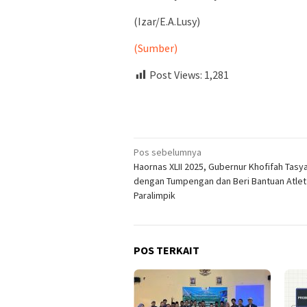
(Izar/E.A.Lusy)
(Sumber)
Post Views:
1,281
Navigasi
Pos sebelumnya
Haornas XLII 2025, Gubernur Khofifah Tasy
pos
dengan Tumpengan dan Beri Bantuan Atlet
Paralimpik
POS TERKAIT