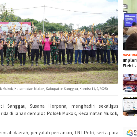
NASIONA
Implem
Elekt
lsek Mukok, Kecamatan Mukok, Kabupaten Sanggau, Kamis (11/9/2025)
i Sanggau, Susana Herpena, menghadiri sekaligus
brida di lahan demplot Polsek Mukok, Kecamatan Mukok,
rintah daerah, penyuluh pertanian, TNI-Polri, serta para