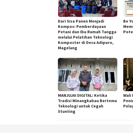
Dari Sisa Panen Menjadi
Be Y
Kompos: Pemberdayaan
Memi
Petani dan Ibu Rumah Tangga
Poten
melalui Pelatihan Teknologi
Komposter di Desa Adipuro,
Magelang
MANJUJAI DIGITAL: Ketika
Wali
Tradisi Minangkabau Bertemu
Peni
Teknologi untuk Cegah
Pela
Stunting