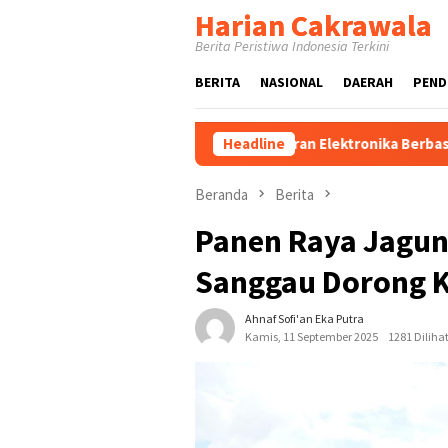
Loncat
Harian Cakrawala
ke
Berita Peristiwa Indonesia Terkini
konten
BERITA
NASIONAL
DAERAH
PEND
entasi Aplikasi Pembelajaran Elektronika Berbasis Mobile di SMK 
Headline
Beranda
Berita
Panen Raya Jagun
Sanggau Dorong 
Ahnaf Sofi'an Eka Putra
Kamis, 11 September 2025
1281 Diliha