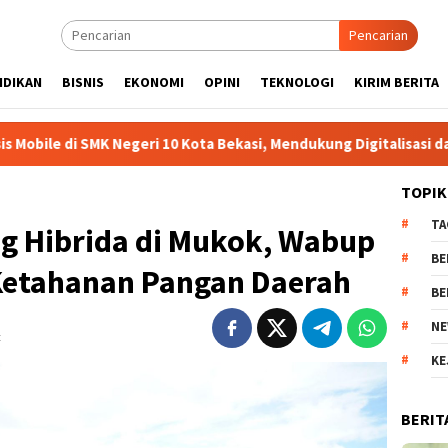
Pencarian
IDIKAN
BISNIS
EKONOMI
OPINI
TEKNOLOGI
KIRIM BERITA
Negeri 10 Kota Bekasi, Mendukung Digitalisasi dan Inovasi Pembe
TOPIK
TA
g Hibrida di Mukok, Wabup
BE
Ketahanan Pangan Daerah
BE
NE
t
KE
BERIT