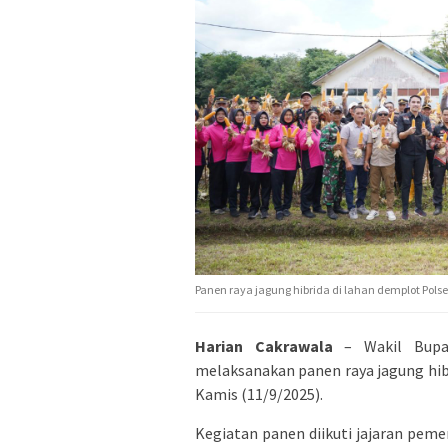
Panen raya jagung hibrida di lahan demplot Po
Harian Cakrawala
– Wakil Bupat
melaksanakan panen raya jagung hi
Kamis (11/9/2025).
Kegiatan panen diikuti jajaran peme