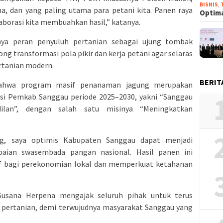
BISNIS
,
ha, dan yang paling utama para petani kita. Panen raya
Optima
laborasi kita membuahkan hasil,” katanya.
ya peran penyuluh pertanian sebagai ujung tombak
transformasi pola pikir dan kerja petani agar selaras
rtanian modern.
BERIT
bahwa program masif penanaman jagung merupakan
misi Pemkab Sanggau periode 2025–2030, yakni “Sanggau
ilan”, dengan salah satu misinya “Meningkatkan
, saya optimis Kabupaten Sanggau dapat menjadi
paian swasembada pangan nasional. Hasil panen ini
f bagi perekonomian lokal dan memperkuat ketahanan
usana Herpena mengajak seluruh pihak untuk terus
 pertanian, demi terwujudnya masyarakat Sanggau yang