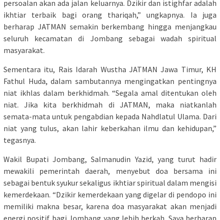
persoalan akan ada jalan keluarnya. Dzikir dan istighfar adalah
ikhtiar terbaik bagi orang thariqah,” ungkapnya. Ia juga
berharap JATMAN semakin berkembang hingga menjangkau
seluruh kecamatan di Jombang sebagai wadah spiritual
masyarakat.
Sementara itu, Rais Idarah Wustha JATMAN Jawa Timur, KH
Fathul Huda, dalam sambutannya mengingatkan pentingnya
niat ikhlas dalam berkhidmah. “Segala amal ditentukan oleh
niat. Jika kita berkhidmah di JATMAN, maka niatkanlah
semata-mata untuk pengabdian kepada Nahdlatul Ulama. Dari
niat yang tulus, akan lahir keberkahan ilmu dan kehidupan,”
tegasnya.
Wakil Bupati Jombang, Salmanudin Yazid, yang turut hadir
mewakili pemerintah daerah, menyebut doa bersama ini
sebagai bentuk syukur sekaligus ikhtiar spiritual dalam mengisi
kemerdekaan. “Dzikir kemerdekaan yang digelar di pendopo ini
memiliki makna besar, karena doa masyarakat akan menjadi
energi positif bagi Jombang yang lebih berkah. Saya berharap