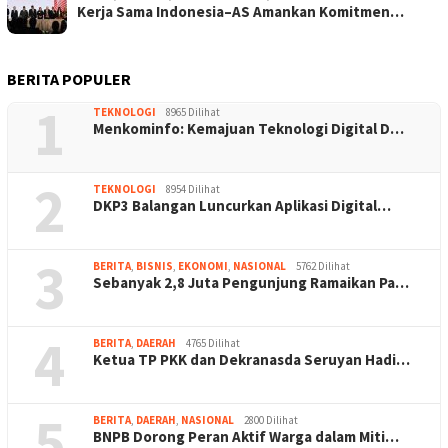
Kerja Sama Indonesia–AS Amankan Komitmen…
BERITA POPULER
1
TEKNOLOGI
8965 Dilihat
Menkominfo: Kemajuan Teknologi Digital D…
2
TEKNOLOGI
8954 Dilihat
DKP3 Balangan Luncurkan Aplikasi Digital…
3
BERITA
,
BISNIS
,
EKONOMI
,
NASIONAL
5762 Dilihat
Sebanyak 2,8 Juta Pengunjung Ramaikan Pa…
4
BERITA
,
DAERAH
4765 Dilihat
Ketua TP PKK dan Dekranasda Seruyan Hadi…
5
BERITA
,
DAERAH
,
NASIONAL
2800 Dilihat
BNPB Dorong Peran Aktif Warga dalam Miti…