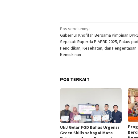
Navigasi
Pos sebelumnya
Gubernur Khofifah Bersama Pimpinan DPR
pos
Sepakati Raperda P-APBD 2025, Fokus pa
Pendidikan, Kesehatan, dan Pengentasan
Kemiskinan
POS TERKAIT
Prog
UNJ Gelar FGD Bahas Urgensi
Berd
Green Skills sebagai Mata
Komp