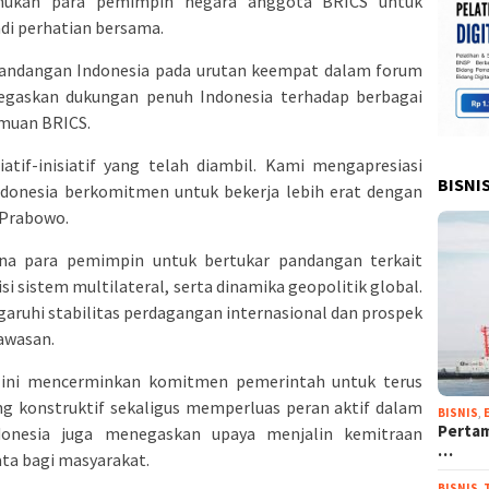
mukan para pemimpin negara anggota BRICS untuk
di perhatian bersama.
ndangan Indonesia pada urutan keempat dalam forum
negaskan dukungan penuh Indonesia terhadap berbagai
emuan BRICS.
tif-inisiatif yang telah diambil. Kami mengapresiasi
BISNI
donesia berkomitmen untuk bekerja lebih erat dengan
 Prabowo.
ana para pemimpin untuk bertukar pandangan terkait
 sistem multilateral, serta dinamika geopolitik global.
ngaruhi stabilitas perdagangan internasional dan prospek
awasan.
m ini mencerminkan komitmen pemerintah untuk terus
ng konstruktif sekaligus memperluas peran aktif dalam
BISNIS
,
Pertam
ndonesia juga menegaskan upaya menjalin kemitraan
…
ta bagi masyarakat.
BISNIS
,