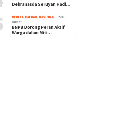
4
Dekranasda Seruyan Hadi…
5
BERITA
,
DAERAH
,
NASIONAL
2798
Dilihat
BNPB Dorong Peran Aktif
Warga dalam Miti…