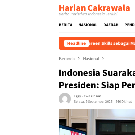
Loncat
Harian Cakrawala
ke
Berita Peristiwa Indonesia Terkini
konten
BERITA
NASIONAL
DAERAH
PEND
 Gelar FGD Bahas Urgensi Green Skills sebagai Mata Pelajaran U
Headline
Beranda
Nasional
Indonesia Suarak
Presiden: Siap Pe
Eggy Fawas Ihsan
Selasa, 9 September 2025
840 Dilihat