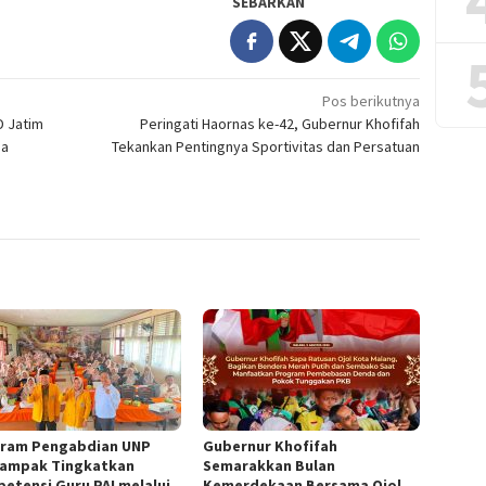
SEBARKAN
Pos berikutnya
D Jatim
Peringati Haornas ke-42, Gubernur Khofifah
da
Tekankan Pentingnya Sportivitas dan Persatuan
ram Pengabdian UNP
Gubernur Khofifah
ampak Tingkatkan
Semarakkan Bulan
etensi Guru PAI melalui
Kemerdekaan Bersama Ojol