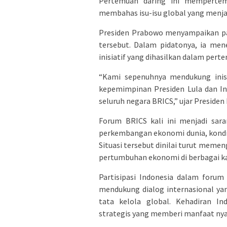
Pertemuan daring ini memperte
membahas isu-isu global yang menja
Presiden Prabowo menyampaikan pa
tersebut. Dalam pidatonya, ia me
inisiatif yang dihasilkan dalam pert
“Kami sepenuhnya mendukung inisia
kepemimpinan Presiden Lula dan In
seluruh negara BRICS,” ujar Presiden
Forum BRICS kali ini menjadi sar
perkembangan ekonomi dunia, kondisi
Situasi tersebut dinilai turut meme
pertumbuhan ekonomi di berbagai k
Partisipasi Indonesia dalam foru
mendukung dialog internasional ya
tata kelola global. Kehadiran I
strategis yang memberi manfaat nya