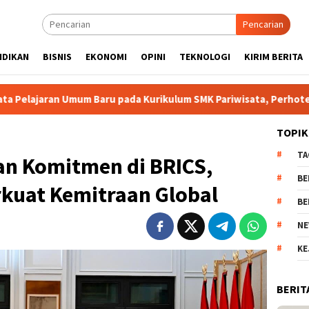
Pencarian
IDIKAN
BISNIS
EKONOMI
OPINI
TEKNOLOGI
KIRIM BERITA
mum Baru pada Kurikulum SMK Pariwisata, Perhotelan, dan UPW
TOPIK
TA
an Komitmen di BRICS,
BE
rkuat Kemitraan Global
BE
NE
KE
BERIT