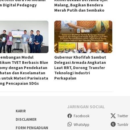
an Digital Pedagogy
Malang, Bagikan Bendera
Merah Putih dan Sembako
embangan Modul
Gubernur Khofifah Sambut
tikum TVET Berbasis Blue
Delegasi Armada Angkatan
omy dengan Pendekatan
Laut RRT, Dorong Transfer
hatan dan Keselamatan
Teknologi Industri
a untuk Materi Pariwisata
Perkapalan
ng Pencapaian SDGs
JARINGAN SOCIAL
KARIR
Facebook
Twitter
DISCLAIMER
WhatsApp
Tumblr
FORM PENGADUAN