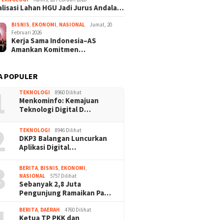
lisasi Lahan HGU Jadi Jurus Andala…
BISNIS
,
EKONOMI
,
NASIONAL
Jumat, 20
Februari 2026
Kerja Sama Indonesia–AS
Amankan Komitmen…
A POPULER
1
TEKNOLOGI
8960 Dilihat
Menkominfo: Kemajuan
Teknologi Digital D…
2
TEKNOLOGI
8946 Dilihat
DKP3 Balangan Luncurkan
Aplikasi Digital…
3
BERITA
,
BISNIS
,
EKONOMI
,
NASIONAL
5757 Dilihat
Sebanyak 2,8 Juta
Pengunjung Ramaikan Pa…
BERITA
,
DAERAH
4760 Dilihat
Ketua TP PKK dan