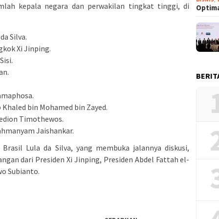
umlah kepala negara dan perwakilan tingkat tinggi, di
Optima
da Silva.
kok Xi Jinping.
isi.
an.
BERIT
Ramaphosa.
 Khaled bin Mohamed bin Zayed.
Gedion Timothewos.
rahmanyam Jaishankar.
Brasil Lula da Silva, yang membuka jalannya diskusi,
gan dari Presiden Xi Jinping, Presiden Abdel Fattah el-
wo Subianto.