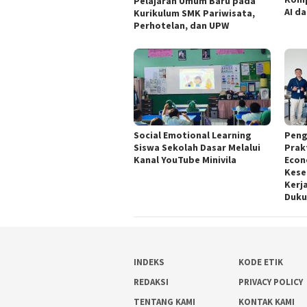
Pelajaran Umum Baru pada
AI d
Kurikulum SMK Pariwisata,
Perhotelan, dan UPW
Social Emotional Learning
Peng
Siswa Sekolah Dasar Melalui
Prak
Kanal YouTube Minivila
Econ
Kese
Kerj
Duku
INDEKS
KODE ETIK
REDAKSI
PRIVACY POLICY
TENTANG KAMI
KONTAK KAMI