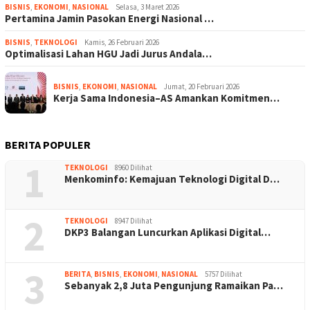
BISNIS
,
EKONOMI
,
NASIONAL
Selasa, 3 Maret 2026
Pertamina Jamin Pasokan Energi Nasional …
BISNIS
,
TEKNOLOGI
Kamis, 26 Februari 2026
Optimalisasi Lahan HGU Jadi Jurus Andala…
BISNIS
,
EKONOMI
,
NASIONAL
Jumat, 20 Februari 2026
Kerja Sama Indonesia–AS Amankan Komitmen…
BERITA POPULER
1
TEKNOLOGI
8960 Dilihat
Menkominfo: Kemajuan Teknologi Digital D…
2
TEKNOLOGI
8947 Dilihat
DKP3 Balangan Luncurkan Aplikasi Digital…
3
BERITA
,
BISNIS
,
EKONOMI
,
NASIONAL
5757 Dilihat
Sebanyak 2,8 Juta Pengunjung Ramaikan Pa…