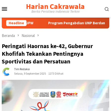
Loncat
Harian Cakrawala
Menu
ke
Berita Peristiwa Indonesia Terkini
konten
Mobile
 UPW
Headline
Program Pengabdian UNP Berdampak Tingkatkan Komp
Beranda
Nasional
Peringati Haornas ke-42, Gubernur
Khofifah Tekankan Pentingnya
Sportivitas dan Persatuan
Tim Redaksi
Selasa, 9 September 2025
1273 Dilihat