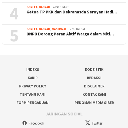
4
BERITA
,
DAERAH
4760 Dilihat
Ketua TP PKK dan Dekranasda Seruyan Hadi…
5
BERITA
,
DAERAH
,
NASIONAL
2798 Dilihat
BNPB Dorong Peran Aktif Warga dalam Miti…
INDEKS
KODE ETIK
KARIR
REDAKSI
PRIVACY POLICY
DISCLAIMER
TENTANG KAMI
KONTAK KAMI
FORM PENGADUAN
PEDOMAN MEDIA SIBER
JARINGAN SOCIAL
Facebook
Twitter